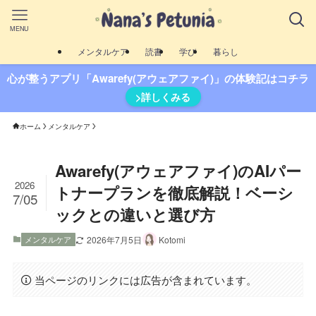
MENU
メンタルケア
読書
学び
暮らし
心が整うアプリ「Awarefy(アウェアファイ)」の体験記はコチラ
>詳しくみる
ホーム
メンタルケア
Awarefy(アウェアファイ)のAIパー
2026
トナープランを徹底解説！ベーシ
7/05
ックとの違いと選び方
メンタルケア
2026年7月5日
Kotomi
当ページのリンクには広告が含まれています。